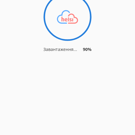
Завантаження...
90%