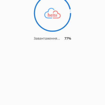
Завантаження...
82%