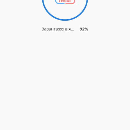
Завантаження...
92%