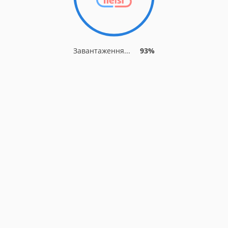
Завантаження...
93%