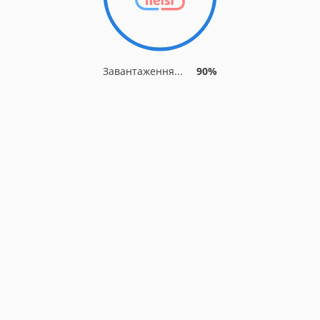
Завантаження...
90%