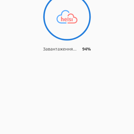
Завантаження...
94%