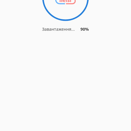
Завантаження...
90%