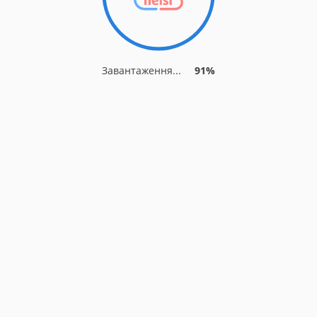
Завантаження...
91%