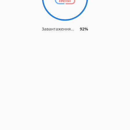
Завантаження...
92%