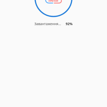
Завантаження...
92%