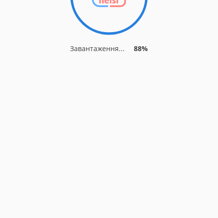
Завантаження...
88%