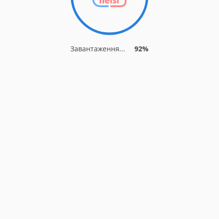
Завантаження...
92%