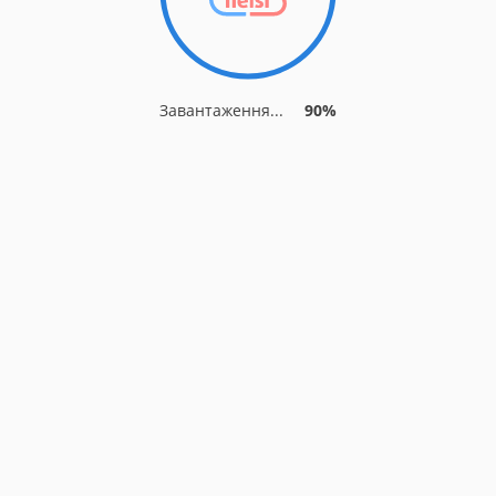
Завантаження...
90%