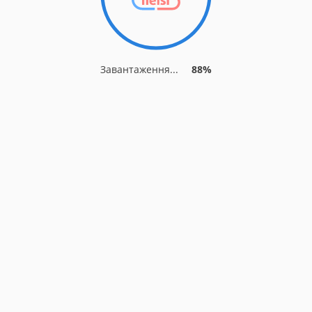
Завантаження...
91%