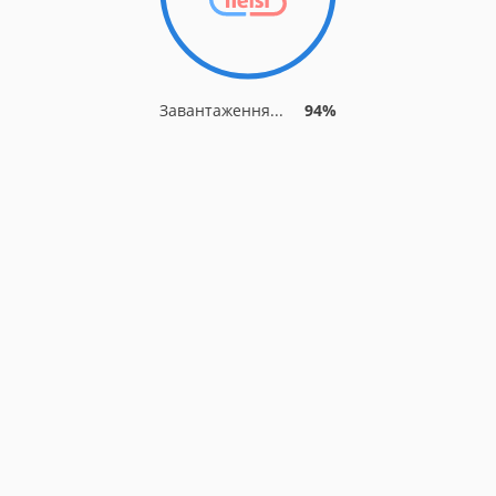
Завантаження...
94%