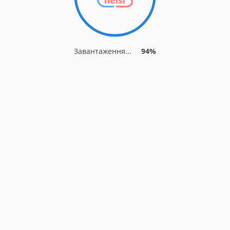
Завантаження...
94%