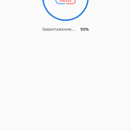
Завантаження...
93%