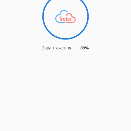
Завантаження...
94%