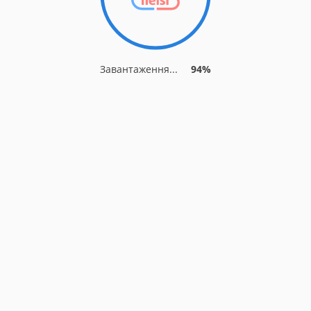
Завантаження...
94%