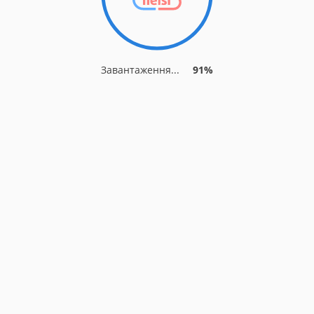
Завантаження...
91%