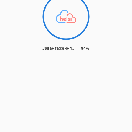
Завантаження...
89%