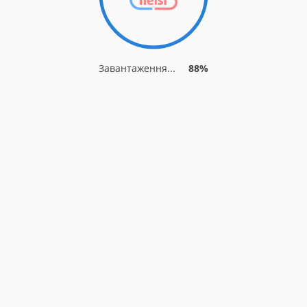
Завантаження...
88%