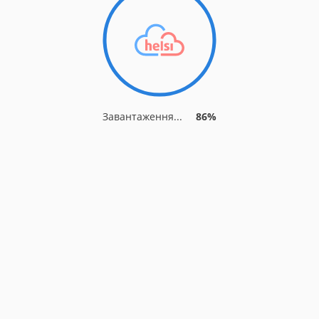
Завантаження...
91%