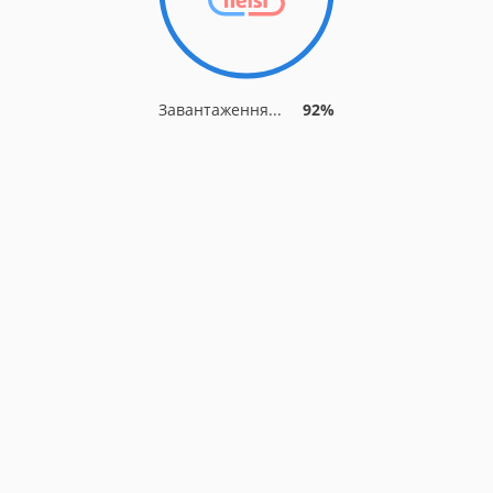
Завантаження...
92%