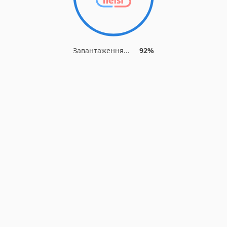
Завантаження...
92%