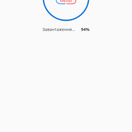
Завантаження...
94%