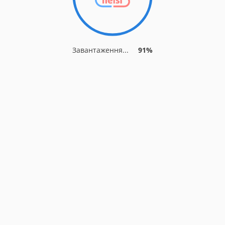
Завантаження...
91%