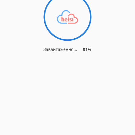
Завантаження...
91%