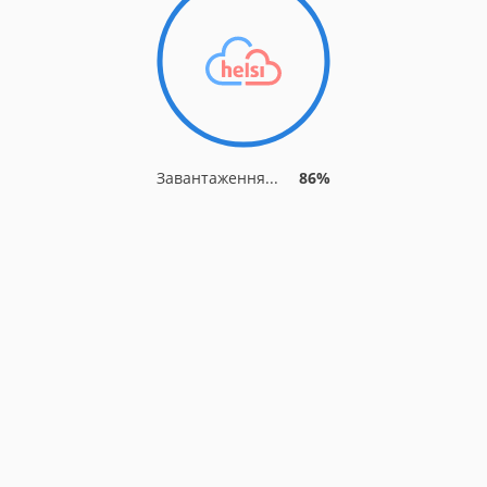
Завантаження...
91%