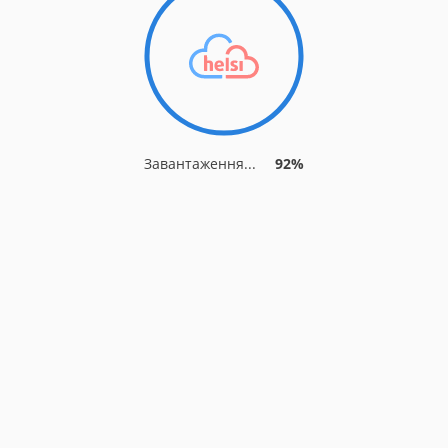
Завантаження...
92%