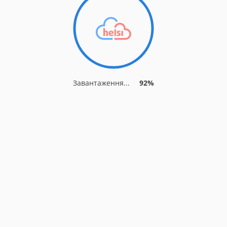
Завантаження...
92%