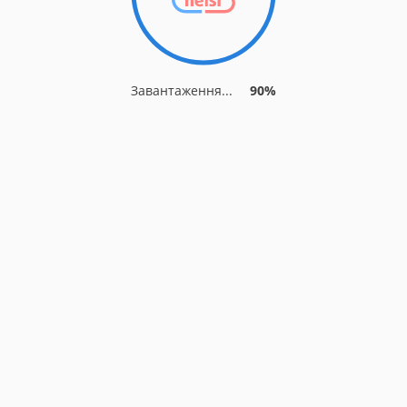
Завантаження...
90%