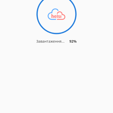
Завантаження...
92%