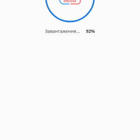
Завантаження...
92%