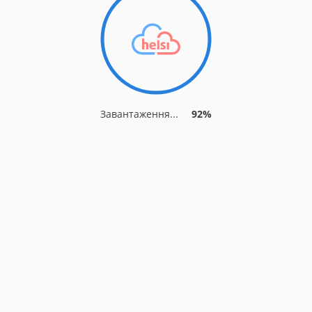
Завантаження...
92%