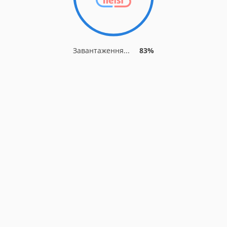
Завантаження...
89%