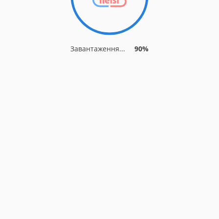
Завантаження...
90%