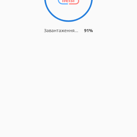
Завантаження...
91%