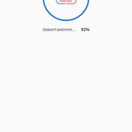
Завантаження...
92%