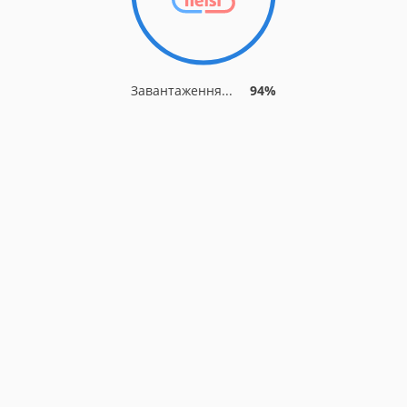
Завантаження...
94%