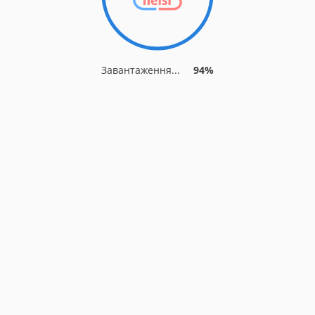
Завантаження...
94%