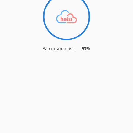
Завантаження...
93%