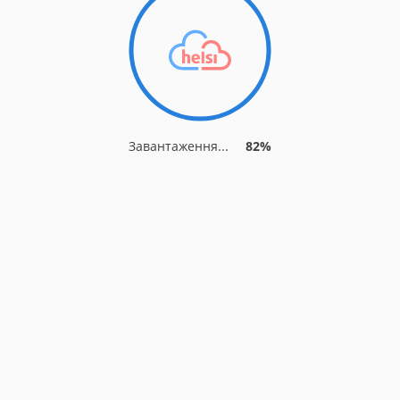
Завантаження...
85%