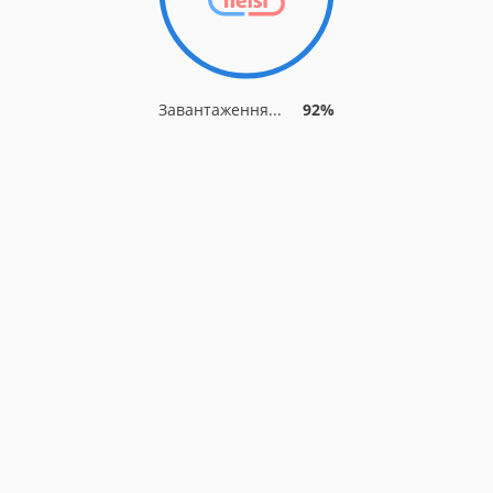
Завантаження...
92%