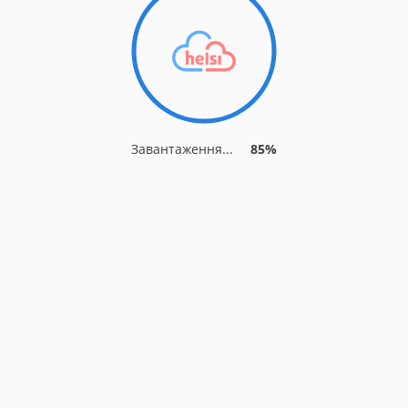
Завантаження...
91%