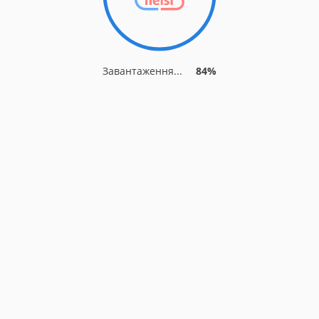
Завантаження...
91%